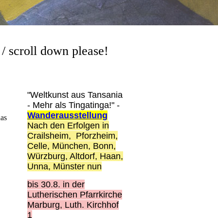
/ scroll down please!
!
"Weltkunst aus Tansania
- Mehr als Tingatinga!" -
Wanderausstellung
das
Nach den Erfolgen in
Crailsheim, Pforzheim,
Celle, München, Bonn,
Würzburg, Altdorf, Haan,
Unna, Münster nun
bis 30.8. i
n der
Lutherischen Pfarrkirche
Marburg, Luth. Kirchhof
1