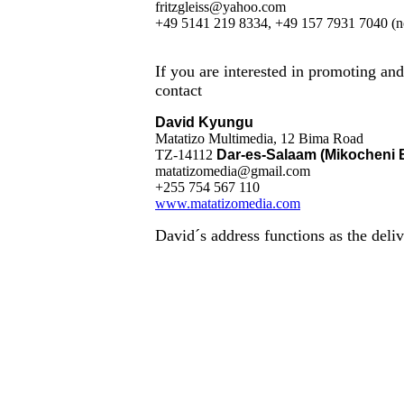
fritzgleiss@yahoo.com
+49 5141 219 8334, +49 157 7931 7040 (not
If you are interested in promoting an
contact
David Kyungu
Matatizo Multimedia, 12 Bima Road
TZ-14112
Dar-es-Salaam (Mikocheni 
matatizomedia@gmail.com
+255 754 567 110
www.matatizomedia.com
David´s address functions as the deli