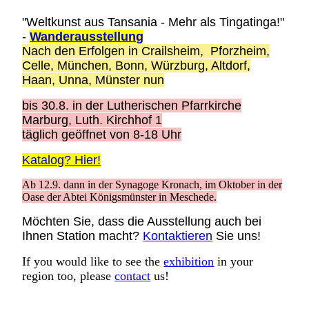
"Weltkunst aus Tansania - Mehr als Tingatinga!"
-
Wanderausstellung
Nach den Erfolgen in Crailsheim, Pforzheim,
Celle, München, Bonn, Würzburg, Altdorf,
Haan, Unna, Münster nun
bis 30.8. i
n der Lutherischen Pfarrkirche
Marburg, Luth. Kirchhof 1
täglich geöffnet von 8-18 Uhr
Katalog? Hier!
Ab 12.9. dann in der Synagoge Kronach, im Oktober in der
Oase der Abtei Königsmünster in Meschede.
Möchten Sie, dass die Ausstellung auch bei
Ihnen Station macht?
Kontaktieren
Sie uns!
If you would like to see the
exhibition
in your
region too, please
contact
us!