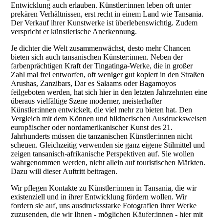
Entwicklung auch erlauben. Künstler:innen leben oft unter
prekären Verhältnissen, erst recht in einem Land wie Tansania.
Der Verkauf ihrer Kunstwerke ist überlebenswichtig. Zudem
verspricht er künstlerische Anerkennung.
Je dichter die Welt zusammenwächst, desto mehr Chancen
bieten sich auch tansanischen Künster:innen. Neben der
farbenprächtigen Kraft der Tingatinga-Werke, die in großer
Zahl mal frei entworfen, oft weniger gut kopiert in den Straßen
Arushas, Zanzibars, Dar es Salaams oder Bagamoyos
feilgeboten werden, hat sich hier in den letzten Jahrzehnten eine
überaus vielfältige Szene moderner, meisterhafter
Künstler:innen entwickelt, die viel mehr zu bieten hat. Den
Vergleich mit dem Können und bildnerischen Ausdrucksweisen
europäischer oder nordamerikanischer Kunst des 21.
Jahrhunderts müssen die tanzanischen Künstler:innen nicht
scheuen. Gleichzeitig verwenden sie ganz eigene Stilmittel und
zeigen tansanisch-afrikanische Perspektiven auf. Sie wollen
wahrgenommen werden, nicht allein auf touristischen Märkten.
Dazu will dieser Auftritt beitragen.
Wir pflegen Kontakte zu Künstler:innen in Tansania, die wir
existenziell und in ihrer Entwicklung fördern wollen. Wir
fordern sie auf, uns ausdrucksstarke Fotografien ihrer Werke
zuzusenden, die wir Ihnen - möglichen Käufer:innen - hier mit