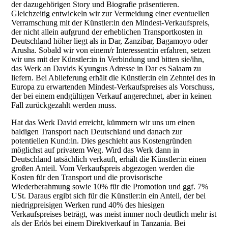
der dazugehörigen Story und Biografie präsentieren.
Gleichzeitig entwickeln wir zur Vermeidung einer eventuellen
Verramschung mit der Künstler:in den Mindest-Verkaufspreis,
der nicht allein aufgrund der erheblichen Transportkosten in
Deutschland höher liegt als in Dar, Zanzibar, Bagamoyo oder
Arusha. Sobald wir von einem/r Interessent:in erfahren, setzen
wir uns mit der Künstler:in in Verbindung und bitten sie/ihn,
das Werk an Davids Kyungus Adresse in Dar es Salaam zu
liefern. Bei Ablieferung erhält die Künstler:in ein Zehntel des in
Europa zu erwartenden Mindest-Verkaufspreises als Vorschuss,
der bei einem endgültigen Verkauf angerechnet, aber in keinen
Fall zurückgezahlt werden muss.
Hat das Werk David erreicht, kümmern wir uns um einen
baldigen Transport nach Deutschland und danach zur
potentiellen Kund:in. Dies geschieht aus Kostengründen
möglichst auf privatem Weg. Wird das Werk dann in
Deutschland tatsächlich verkauft, erhält die Künstler:in einen
großen Anteil. Vom Verkaufspreis abgezogen werden die
Kosten für den Transport und die provisorische
Wiederberahmung sowie 10% für die Promotion und ggf. 7%
USt. Daraus ergibt sich für die Künstler:in ein Anteil, der bei
niedrigpreisigen Werken rund 40% des hiesigen
Verkaufspreises beträgt, was meist immer noch deutlich mehr ist
als der Erlös bei einem Direktverkauf in Tanzania. Bei